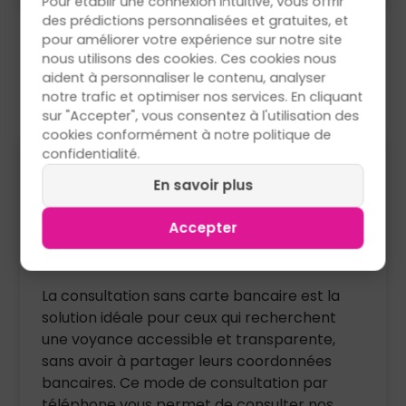
Pour établir une connexion intuitive, vous offrir
des prédictions personnalisées et gratuites, et
pour améliorer votre expérience sur notre site
Voir plus
nous utilisons des cookies. Ces cookies nous
aident à personnaliser le contenu, analyser
notre trafic et optimiser nos services. En cliquant
sur "Accepter", vous consentez à l'utilisation des
cookies conformément à notre politique de
confidentialité.
La voyance sans carte
En savoir plus
bancaire : simple, pratique et
Accepter
sécurisée
La consultation sans carte bancaire est la
solution idéale pour ceux qui recherchent
une voyance accessible et transparente,
sans avoir à partager leurs coordonnées
bancaires. Ce mode de consultation par
téléphone vous permet de consulter nos