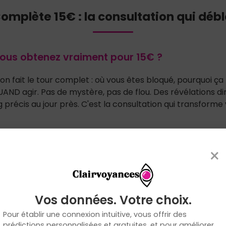
mplète 15€ : la consultation qui dé
ous obtenez vraiment pour 15€ ?
, on fait le tour complet : où vous êtes bloqué, pourquoi 
AND agir. Pas de mystère, pas de flou. Des révélations di
 précis au jour près. C'est la consultation qui transforme 
est le sweet spot de la voyance ?
×
juste pour avoir TOUT sans se ruiner. Assez pour que nos m
ce que vous devez savoir. Pas assez pour hésiter quand votr
rochains mois ? C'est le meilleur investissement que vous
Vos données. Votre choix.
air :
En quelques minutes, vous obtenez des révélations 
Pour établir une connexion intuitive, vous offrir des
prédictions personnalisées et gratuites, et pour améliorer