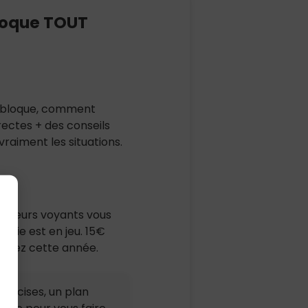
bloque TOUT
ça bloque, comment
rectes + des conseils
vraiment les situations.
eilleurs voyants vous
e vie est en jeu. 15€
 ferez cette année.
précises, un plan