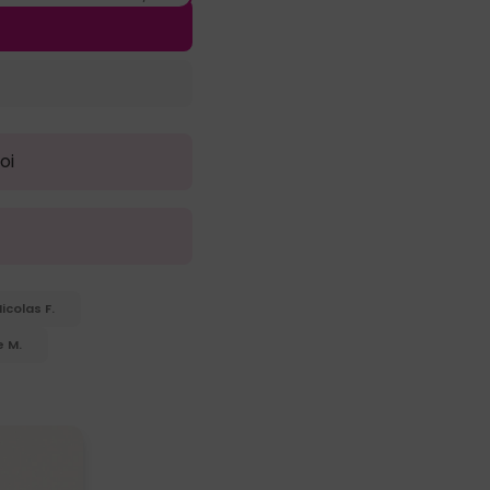
oi
icolas F.
e M.