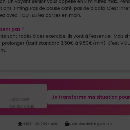
on. Un voyant senior vous appelle en 2 minutes max. Penda
utions, timing. Pas de pause café, pas de blabla. C'est inte
hez avec TOUTES les cartes en main.
isent pas ?
nts sont rodés à cet exercice. Ils vont à l'essentiel. Mais s
prolonger (tarif standard 3,50€ à 9,50€/min). C'est VOU
nt.
Je transforme ma situation pour
essir?
4.8/5 - 20,000+ avis
Confidentialité garantie