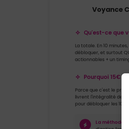
Voyance Co
Qu'est-ce que v
La totale. En 10 minutes
débloquer, et surtout QU
actionnables + un timing
Pourquoi 15€ c'
Parce que c'est le prix 
livrent l'intégralité de 
pour débloquer les 10 p
La méthode écl